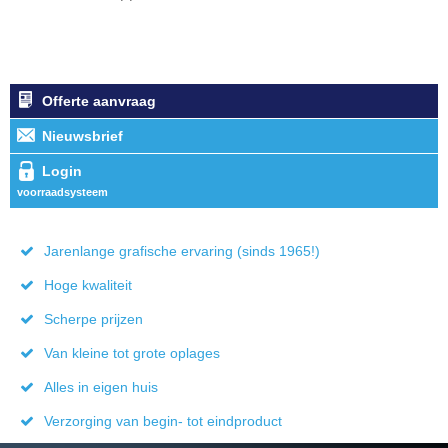
Offerte aanvraag
Nieuwsbrief
Login
voorraadsysteem
Jarenlange grafische ervaring (sinds 1965!)
Hoge kwaliteit
Scherpe prijzen
Van kleine tot grote oplages
Alles in eigen huis
Verzorging van begin- tot eindproduct