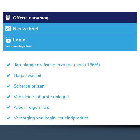
Offerte aanvraag
Nieuwsbrief
Login
voorraadsysteem
Jarenlange grafische ervaring (sinds 1965!)
Hoge kwaliteit
Scherpe prijzen
Van kleine tot grote oplages
Alles in eigen huis
Verzorging van begin- tot eindproduct