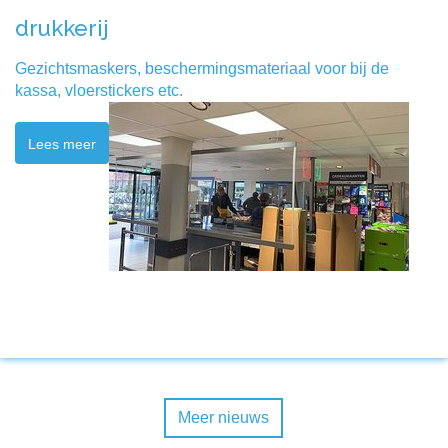
drukkerij
Gezichtsmaskers, beschermingsmateriaal voor bij de
kassa, vloerstickers etc.
Lees meer
Meer nieuws